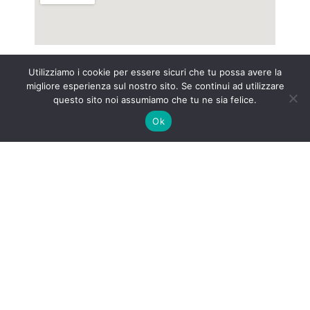
Utilizziamo i cookie per essere sicuri che tu possa avere la
P.I. C.F. IT 00214200040
migliore esperienza sul nostro sito. Se continui ad utilizzare
questo sito noi assumiamo che tu ne sia felice.
INTE
RNET&Co. Web Agency
Ok
INTERNET&Co. web agency
- Con
Kuaby
Visibilità - Sito web - Posizionamento online -
Social
×
MENU
Kuaby
Maggiore visibilità sui motori di ricerca
1
Prodotti alimentari locali: qualità, freschezza e valore
del territorio
/prodotti-alimentari-locali-qualita-freschezza-e-valore-
del-territorio/