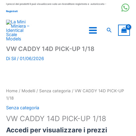
Vai
I prezzi dei prodotti li può visualizzare solo un rivenditore registrato e autorizzato -
al
Registrati
contenuto
Cerca
VW CADDY 14D PICK-UP 1/18
Di
Sil
/
01/06/2026
Home
/
Modelli
/
Senza categoria
/ VW CADDY 14D PICK-UP
1/18
Senza categoria
VW CADDY 14D PICK-UP 1/18
Accedi per visualizzare i prezzi