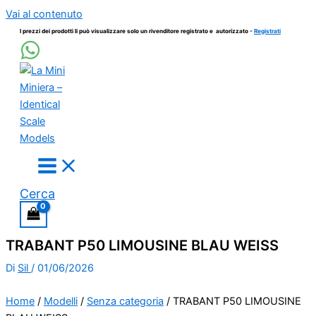
Vai al contenuto
I prezzi dei prodotti li può visualizzare solo un rivenditore registrato e autorizzato -
Registrati
Cerca
TRABANT P50 LIMOUSINE BLAU WEISS
Di
Sil
/
01/06/2026
Home
/
Modelli
/
Senza categoria
/ TRABANT P50 LIMOUSINE