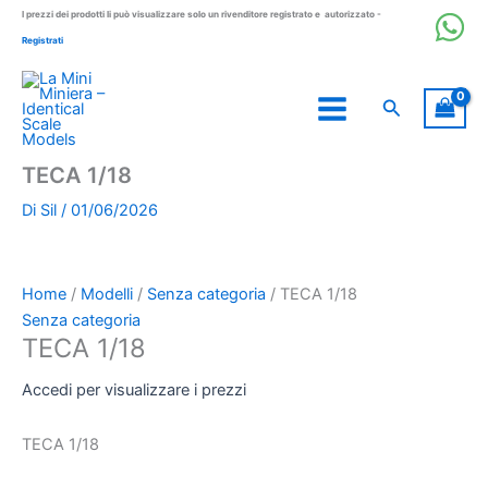
Vai
I prezzi dei prodotti li può visualizzare solo un rivenditore registrato e autorizzato -
al
Registrati
contenuto
Cerca
TECA 1/18
Di
Sil
/
01/06/2026
Home
/
Modelli
/
Senza categoria
/ TECA 1/18
Senza categoria
TECA 1/18
Accedi per visualizzare i prezzi
TECA 1/18