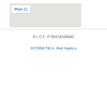
P.I. C.F. IT 00214200040
INTE
RNET&Co. Web Agency
INTERNET&Co. web agency
- Con
Kuaby
Visibilità - Sito web - Posizionamento online -
Social
×
MENU
Kuaby
Maggiore visibilità sui motori di ricerca
1
Prodotti alimentari locali: qualità, freschezza e valore