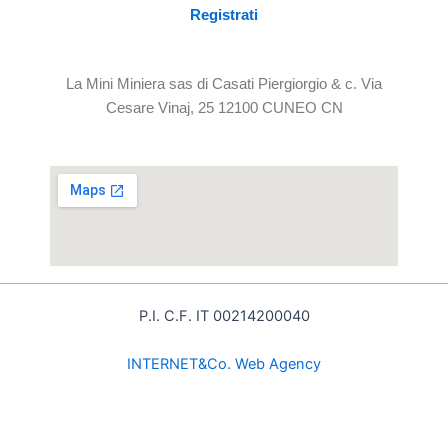
Registrati
La Mini Miniera sas di Casati Piergiorgio & c. Via
Cesare Vinaj, 25 12100 CUNEO CN
P.I. C.F. IT 00214200040
INTE
RNET&Co. Web Agency
INTERNET&Co. web agency
- Con
Kuaby
Visibilità - Sito web - Posizionamento online -
Social