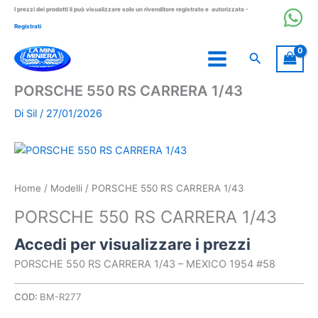
Vai
I prezzi dei prodotti li può visualizzare solo un rivenditore registrato e autorizzato -
al
Registrati
contenuto
Cerca
PORSCHE 550 RS CARRERA 1/43
Di
Sil
/
27/01/2026
Home
/
Modelli
/ PORSCHE 550 RS CARRERA 1/43
PORSCHE 550 RS CARRERA 1/43
Accedi per visualizzare i prezzi
PORSCHE 550 RS CARRERA 1/43 – MEXICO 1954 #58
COD:
BM-R277