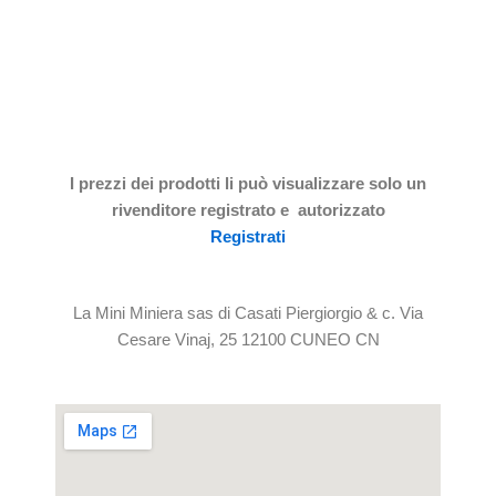
I prezzi dei prodotti li può visualizzare solo un
rivenditore registrato e autorizzato
Registrati
La Mini Miniera sas di Casati Piergiorgio & c. Via
Cesare Vinaj, 25 12100 CUNEO CN
Prodotti alimentari locali: qualità,
1
freschezza e valore del territorio