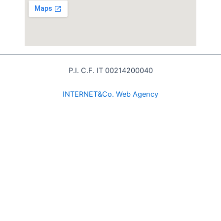
P.I. C.F. IT 00214200040
INTE
RNET&Co. Web Agency
INTERNET&Co. web agency
- Con
Kuaby
Visibilità - Sito web - Posizionamento online -
Social
×
MENU
Kuaby
Maggiore visibilità sui motori di ricerca
1
Prodotti alimentari locali: qualità, freschezza e valore
del territorio
/prodotti-alimentari-locali-qualita-freschezza-e-valore-