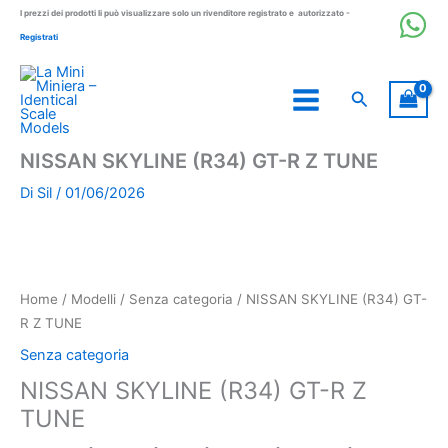
Vai
I prezzi dei prodotti li può visualizzare solo un rivenditore registrato e autorizzato -
al
Registrati
contenuto
Cerca
NISSAN SKYLINE (R34) GT-R Z TUNE
Di
Sil
/
01/06/2026
Home
/
Modelli
/
Senza categoria
/ NISSAN SKYLINE (R34) GT-
R Z TUNE
Senza categoria
NISSAN SKYLINE (R34) GT-R Z
TUNE