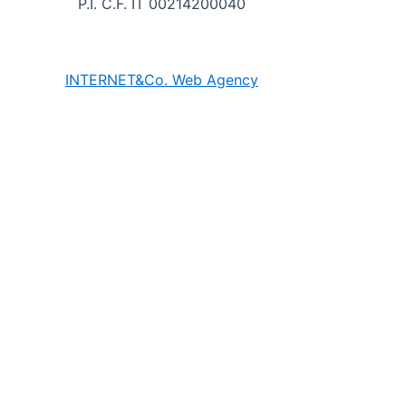
P.I. C.F. IT 00214200040
INTE
RNET&Co. Web Agency
Utilizziamo i cookie per essere sicuri che tu possa avere l
Ok
×
MENU
Kuaby
Maggiore visibilità sui motori di ricerca