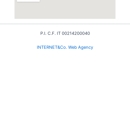
P.I. C.F. IT 00214200040
INTE
RNET&Co. Web Agency
INTERNET&Co. web agency
- Con
Kuaby
Visibilità - Sito web - Posizionamento online -
Social
×
MENU
Kuaby
Maggiore visibilità sui motori di ricerca
1
Prodotti alimentari locali: qualità, freschezza e valore
del territorio
/prodotti-alimentari-locali-qualita-freschezza-e-valore-
del-territorio/