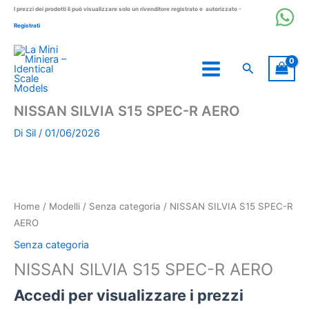
Vai
I prezzi dei prodotti li può visualizzare solo un rivenditore registrato e autorizzato -
al
Registrati
contenuto
Cerca
NISSAN SILVIA S15 SPEC-R AERO
Di
Sil
/
01/06/2026
Home
/
Modelli
/
Senza categoria
/ NISSAN SILVIA S15 SPEC-R
AERO
Senza categoria
NISSAN SILVIA S15 SPEC-R AERO
Accedi per visualizzare i prezzi