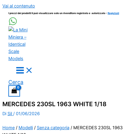
Vai al contenuto
I prezzi dei prodotti li può visualizzare solo un rivenditore registrato e autorizzato -
Registrati
Cerca
MERCEDES 230SL 1963 WHITE 1/18
Di
Sil
/
01/06/2026
Home
/
Modelli
/
Senza categoria
/ MERCEDES 230SL 1963