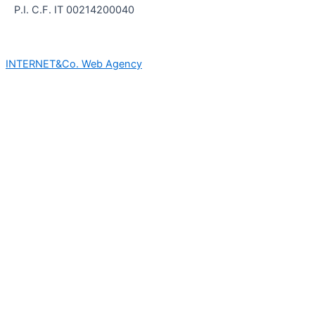
P.I. C.F. IT 00214200040
INTE
RNET&Co. Web Agency
INTERNET&Co. web agency
- Con
Kuaby
Visibilità - Sito web - Posizionamento online -
Social
Utilizziamo i cookie per essere sicuri che tu possa avere la
migliore esperienza sul nostro sito. Se continui ad utilizzare
questo sito noi assumiamo che tu ne sia felice.
Ok
×