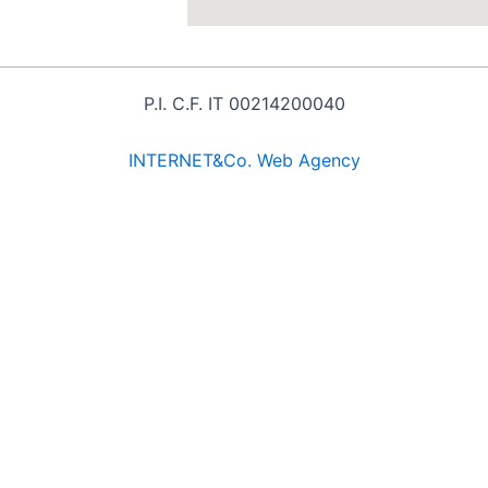
P.I. C.F. IT 00214200040
INTE
RNET&Co. Web Agency
INTERNET&Co. web agency
- Con
Kuaby
Visibilità - Sito web - Posizionamento online - Socia
re del territorio
/prodotti-alimentari-locali-qualita-freschezza-e-valor
etti