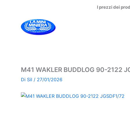
Vai
I prezzi dei pro
al
contenuto
M41 WAKLER BUDDLOG 90-2122 J
Di
Sil
/
27/01/2026