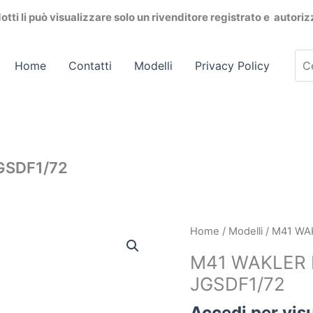
dotti li può visualizzare solo un rivenditore registrato e autori
Cer
Home
Contatti
Modelli
Privacy Policy
pro
GSDF1/72
Home
/
Modelli
/ M41 WA
M41 WAKLER 
JGSDF1/72
Accedi per visu