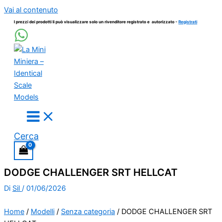
Vai al contenuto
I prezzi dei prodotti li può visualizzare solo un rivenditore registrato e autorizzato -
Registrati
Cerca
DODGE CHALLENGER SRT HELLCAT
Di
Sil
/
01/06/2026
Home
/
Modelli
/
Senza categoria
/ DODGE CHALLENGER SRT