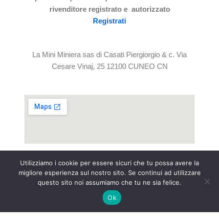
rivenditore registrato e autorizzato
Registrati
La Mini Miniera sas di Casati Piergiorgio & c. Via
Cesare Vinaj, 25 12100 CUNEO CN
Utilizziamo i cookie per essere sicuri che tu possa avere la
P.I. C.F. IT 00214200040
migliore esperienza sul nostro sito. Se continui ad utilizzare
questo sito noi assumiamo che tu ne sia felice.
INTE
RNET&Co. Web Agency
Ok
INTERNET&Co. web agency
- Con
Kuaby
Visibilità - Sito web - Posizionamento online -