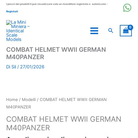
Vai
I prezzi dei prodotti li può visualizzare solo un rivenditore registrato e autorizzato -
al
Registrati
contenuto
Cerca
COMBAT HELMET WWII GERMAN
M40PANZER
Di
Sil
/
27/01/2026
Home
/
Modelli
/ COMBAT HELMET WWII GERMAN
M40PANZER
COMBAT HELMET WWII GERMAN
M40PANZER