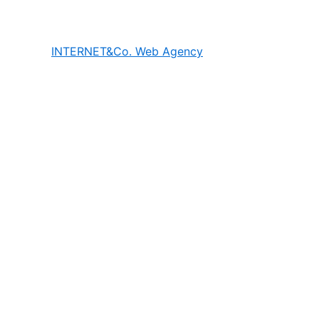
INTE
RNET&Co. Web Agency
Utilizziamo i cookie per essere sicuri che tu possa avere l
Ok
×
MENU
Kuaby
Maggiore visibilità sui motori di ricerca