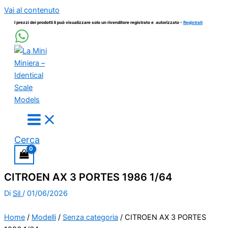
Vai al contenuto
I prezzi dei prodotti li può visualizzare solo un rivenditore registrato e autorizzato -
Registrati
Cerca
CITROEN AX 3 PORTES 1986 1/64
Di
Sil
/
01/06/2026
Home
/
Modelli
/
Senza categoria
/ CITROEN AX 3 PORTES