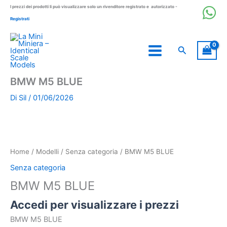
Vai
I prezzi dei prodotti li può visualizzare solo un rivenditore registrato e autorizzato -
al
Registrati
contenuto
Cerca
BMW M5 BLUE
Di
Sil
/
01/06/2026
Home
/
Modelli
/
Senza categoria
/ BMW M5 BLUE
Senza categoria
BMW M5 BLUE
Accedi per visualizzare i prezzi
BMW M5 BLUE