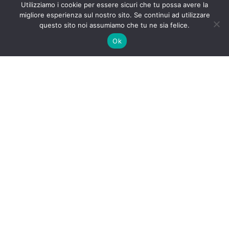
Utilizziamo i cookie per essere sicuri che tu possa avere la
P.I. C.F. IT 00214200040
migliore esperienza sul nostro sito. Se continui ad utilizzare
questo sito noi assumiamo che tu ne sia felice.
INTE
RNET&Co. Web Agency
Ok
INTERNET&Co. web agency
- Con
Kuaby
Visibilità - Sito web - Posizionamento online -
Social
×
MENU
Kuaby
Maggiore visibilità sui motori di ricerca
1
Prodotti alimentari locali: qualità, freschezza e valore
del territorio
/prodotti-alimentari-locali-qualita-freschezza-e-valore-
del-territorio/
INTERNET&Co. web agency
Sito web - E-commerce - Progetti
Kuaby
Posizionamento online - Social - Pubblicità