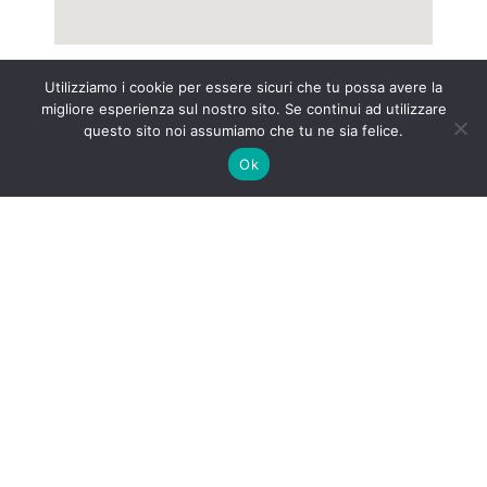
Utilizziamo i cookie per essere sicuri che tu possa avere la
P.I. C.F. IT 00214200040
migliore esperienza sul nostro sito. Se continui ad utilizzare
questo sito noi assumiamo che tu ne sia felice.
INTE
RNET&Co. Web Agency
Ok
INTERNET&Co. web agency
- Con
Kuaby
Visibilità - Sito web - Posizionamento online -
Social
×
MENU
Kuaby
Maggiore visibilità sui motori di ricerca
1
Prodotti alimentari locali: qualità, freschezza e valore
del territorio
/prodotti-alimentari-locali-qualita-freschezza-e-valore-
del-territorio/