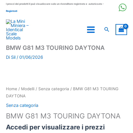
Vai
I prezzi dei prodotti li può visualizzare solo un rivenditore registrato e autorizzato -
al
Registrati
contenuto
Cerca
BMW G81 M3 TOURING DAYTONA
Di
Sil
/
01/06/2026
Home
/
Modelli
/
Senza categoria
/ BMW G81 M3 TOURING
DAYTONA
Senza categoria
BMW G81 M3 TOURING DAYTONA
Accedi per visualizzare i prezzi