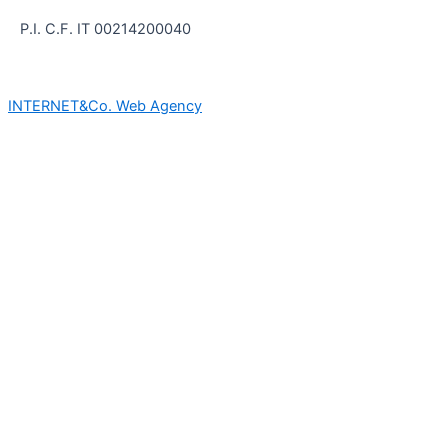
P.I. C.F. IT 00214200040
INTE
RNET&Co. Web Agency
INTERNET&Co. web agency
- Con
Kuaby
Visibilità - Sito web - Posizionamento online -
Social
Utilizziamo i cookie per essere sicuri che tu possa avere la
migliore esperienza sul nostro sito. Se continui ad utilizzare
questo sito noi assumiamo che tu ne sia felice.
Ok
×