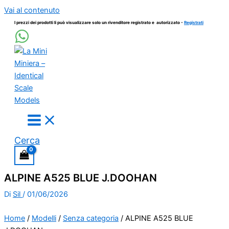
Vai al contenuto
I prezzi dei prodotti li può visualizzare solo un rivenditore registrato e autorizzato -
Registrati
Cerca
ALPINE A525 BLUE J.DOOHAN
Di
Sil
/
01/06/2026
Home
/
Modelli
/
Senza categoria
/ ALPINE A525 BLUE