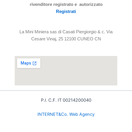
rivenditore registrato e autorizzato
Registrati
La Mini Miniera sas di Casati Piergiorgio & c. Via
Cesare Vinaj, 25 12100 CUNEO CN
P.I. C.F. IT 00214200040
INTE
RNET&Co. Web Agency
INTERNET&Co. web agency
- Con
Kuaby
Visibilità - Sito web - Posizionamento online -