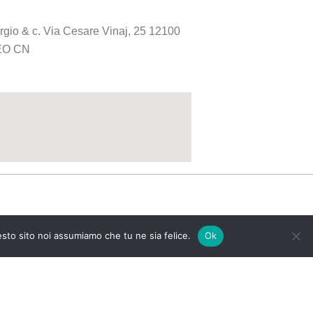
orgio & c. Via Cesare Vinaj, 25 12100
O CN
esto sito noi assumiamo che tu ne sia felice.
Ok
l