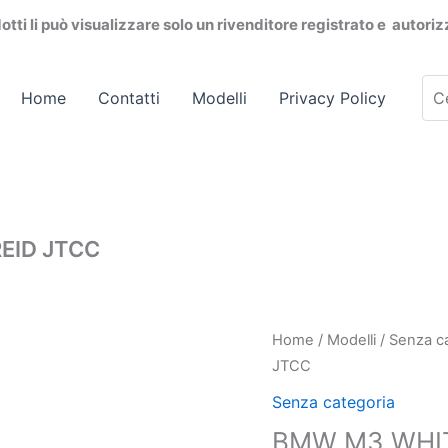
dotti li può visualizzare solo un rivenditore registrato e autori
Cer
Home
Contatti
Modelli
Privacy Policy
pro
EID JTCC
Home
/
Modelli
/
Senza c
JTCC
Senza categoria
BMW M3 WHI