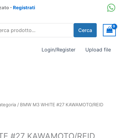
zzato -
Registrati
ca
Cerca
dotto
Login/Register
Upload file
ategoria
/ BMW M3 WHITE #27 KAWAMOTO/REID
TE #27 KAWAMOTO/REID