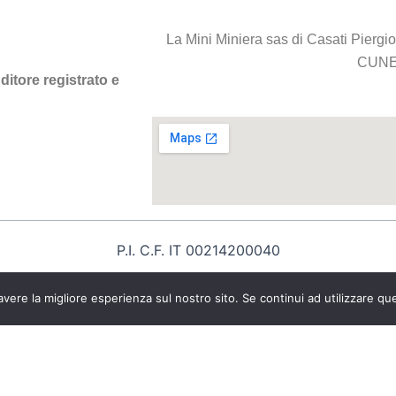
La Mini Miniera sas di Casati Piergi
CUNE
nditore registrato e
P.I. C.F. IT 00214200040
INTE
RNET&Co. Web Agency
avere la migliore esperienza sul nostro sito. Se continui ad utilizzare qu
INTERNET&Co. web agency
- Con
Kuaby
Visibilità - Sito web - Posizionamento online - Socia